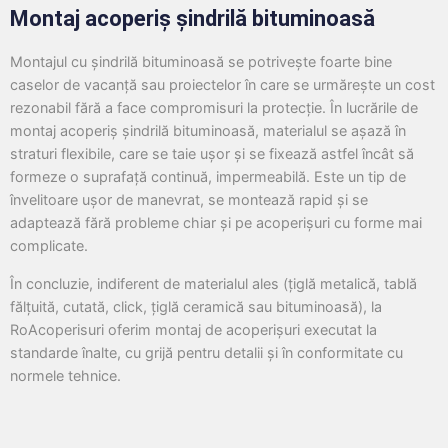
Montaj acoperiș șindrilă bituminoasă
Montajul cu șindrilă bituminoasă se potrivește foarte bine
caselor de vacanță sau proiectelor în care se urmărește un cost
rezonabil fără a face compromisuri la protecție. În lucrările de
montaj acoperiș șindrilă bituminoasă, materialul se așază în
straturi flexibile, care se taie ușor și se fixează astfel încât să
formeze o suprafață continuă, impermeabilă. Este un tip de
învelitoare ușor de manevrat, se montează rapid și se
adaptează fără probleme chiar și pe acoperișuri cu forme mai
complicate.
În concluzie, indiferent de materialul ales (țiglă metalică, tablă
fălțuită, cutată, click, țiglă ceramică sau bituminoasă), la
RoAcoperisuri oferim montaj de acoperișuri executat la
standarde înalte, cu grijă pentru detalii și în conformitate cu
normele tehnice.