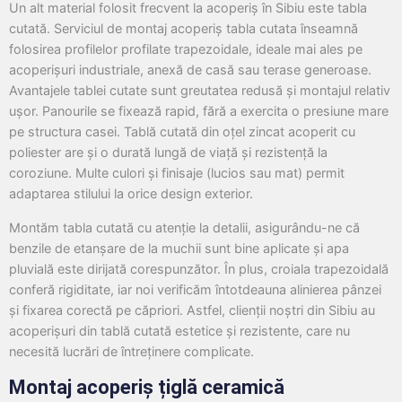
Un alt material folosit frecvent la acoperiș în Sibiu este tabla
cutată. Serviciul de montaj acoperiș tabla cutata înseamnă
folosirea profilelor profilate trapezoidale, ideale mai ales pe
acoperișuri industriale, anexă de casă sau terase generoase.
Avantajele tablei cutate sunt greutatea redusă și montajul relativ
ușor. Panourile se fixează rapid, fără a exercita o presiune mare
pe structura casei. Tablă cutată din oțel zincat acoperit cu
poliester are și o durată lungă de viață și rezistență la
coroziune. Multe culori și finisaje (lucios sau mat) permit
adaptarea stilului la orice design exterior.
Montăm tabla cutată cu atenție la detalii, asigurându-ne că
benzile de etanșare de la muchii sunt bine aplicate și apa
pluvială este dirijată corespunzător. În plus, croiala trapezoidală
conferă rigiditate, iar noi verificăm întotdeauna alinierea pânzei
și fixarea corectă pe căpriori. Astfel, clienții noștri din Sibiu au
acoperișuri din tablă cutată estetice și rezistente, care nu
necesită lucrări de întreținere complicate.
Montaj acoperiș țiglă ceramică