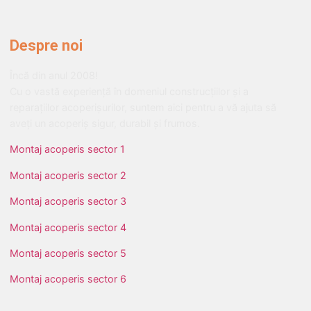
Despre noi
Încă din anul 2008!
Cu o vastă experiență în domeniul construcțiilor și a
reparațiilor acoperișurilor, suntem aici pentru a vă ajuta să
aveți un acoperiș sigur, durabil și frumos.
Montaj acoperis sector 1
Montaj acoperis sector 2
Montaj acoperis sector 3
Montaj acoperis sector 4
Montaj acoperis sector 5
Montaj acoperis sector 6