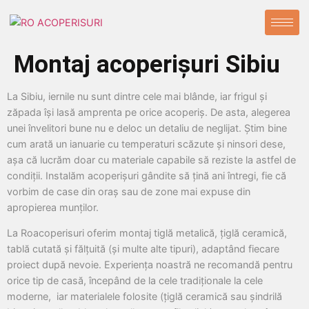
Montaj acoperișuri Sibiu
La Sibiu, iernile nu sunt dintre cele mai blânde, iar frigul și
zăpada își lasă amprenta pe orice acoperiș. De asta, alegerea
unei învelitori bune nu e deloc un detaliu de neglijat. Știm bine
cum arată un ianuarie cu temperaturi scăzute și ninsori dese,
așa că lucrăm doar cu materiale capabile să reziste la astfel de
condiții. Instalăm acoperișuri gândite să țină ani întregi, fie că
vorbim de case din oraș sau de zone mai expuse din
apropierea munților.
La Roacoperisuri oferim montaj tiglă metalică, țiglă ceramică,
tablă cutată și fălțuită (și multe alte tipuri), adaptând fiecare
proiect după nevoie. Experiența noastră ne recomandă pentru
orice tip de casă, începând de la cele tradiționale la cele
moderne, iar materialele folosite (țiglă ceramică sau șindrilă