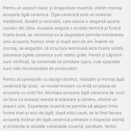
Pentru un aspect clasic și longevitate maximă, oferim montaj
acoperiș țiglă ceramica. Ţigla ceramică este un material
tradițional, durabil şi reciclabil, care aduce o eleganță aparte
caselor din Sibiu. Aceasta asigură o izolație termică și fonică
foarte bună, iar rezistența sa la degradare permite menținerea
unui acoperiș frumos chiar și după zeci de ani. Înainte de
montaj, ne asigurăm că structura lemnoasă este foarte solidă,
deoarece țiglele ceramice sunt relativ grele. Pereții și căpriorii
sunt verificați, iar sistemele de prindere (șipci, cuie speciale)
sunt cele recomandate de producător.
Pentru acoperișurile cu design distinct, realizăm și montaj țiglă
ceramică tip solzi, un model modern ce imită un peisaj de
acoperiș cu solzi fini. Montajul acoperis țiglă ceramica tip solzi
se face cu aceeași atenție la etanșare şi aliniere, oferind un
aspect unic. Experiența noastră ne permite să alegem între
forme mari și mici de țiglă, după stilul casei, iar la final fiecare
acoperiș înclinat din țiglă ceramică primește o inspecție atentă
și protecție la detaliile vulnerabile (coamă, jumătate, fante).