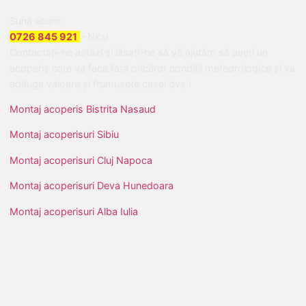
Sună acum:
0726 845 921
– Nicu
Contactați-ne astăzi și lăsați-ne să vă ajutăm să aveți un
acoperiș care va face față oricăror condiții meteorologice și va
adăuga valoare și frumusețe casei dvs.!
Montaj acoperis Bistrita Nasaud
Montaj acoperisuri Sibiu
Montaj acoperisuri Cluj Napoca
Montaj acoperisuri Deva Hunedoara
Montaj acoperisuri Alba Iulia