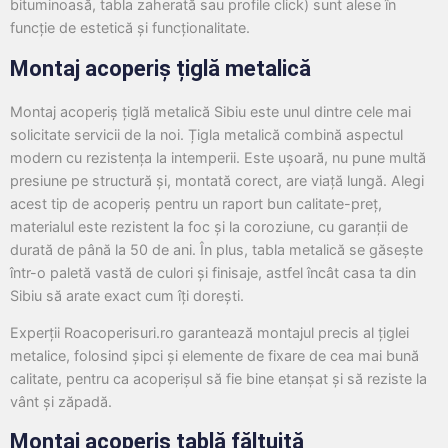
bituminoasă, tabla zaherată sau profile click) sunt alese în
funcție de estetică și funcționalitate.
Montaj acoperiș țiglă metalică
Montaj acoperiș țiglă metalică Sibiu este unul dintre cele mai
solicitate servicii de la noi. Țigla metalică combină aspectul
modern cu rezistența la intemperii. Este ușoară, nu pune multă
presiune pe structură și, montată corect, are viață lungă. Alegi
acest tip de acoperiș pentru un raport bun calitate-preț,
materialul este rezistent la foc și la coroziune, cu garanții de
durată de până la 50 de ani. În plus, tabla metalică se găsește
într-o paletă vastă de culori și finisaje, astfel încât casa ta din
Sibiu să arate exact cum îți dorești.
Experții Roacoperisuri.ro garantează montajul precis al țiglei
metalice, folosind șipci și elemente de fixare de cea mai bună
calitate, pentru ca acoperișul să fie bine etanșat și să reziste la
vânt și zăpadă.
Montaj acoperiș tablă fălțuită