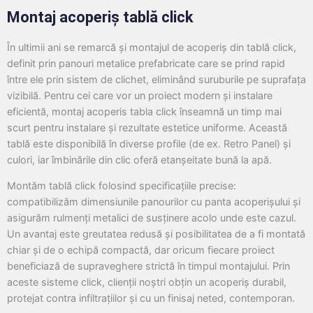
Montaj acoperiș tablă click
În ultimii ani se remarcă și montajul de acoperiș din tablă click,
definit prin panouri metalice prefabricate care se prind rapid
între ele prin sistem de clichet, eliminând suruburile pe suprafața
vizibilă. Pentru cei care vor un proiect modern și instalare
eficientă, montaj acoperis tabla click înseamnă un timp mai
scurt pentru instalare și rezultate estetice uniforme. Această
tablă este disponibilă în diverse profile (de ex. Retro Panel) și
culori, iar îmbinările din clic oferă etanșeitate bună la apă.
Montăm tablă click folosind specificațiile precise:
compatibilizăm dimensiunile panourilor cu panta acoperișului și
asigurăm rulmenți metalici de susținere acolo unde este cazul.
Un avantaj este greutatea redusă şi posibilitatea de a fi montată
chiar și de o echipă compactă, dar oricum fiecare proiect
beneficiază de supraveghere strictă în timpul montajului. Prin
aceste sisteme click, clienții noștri obțin un acoperiș durabil,
protejat contra infiltrațiilor și cu un finisaj neted, contemporan.