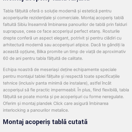
Tabla fălțuită oferă o soluție modernă și estetică pentru
acoperișurile rezidențiale și comerciale. Montaj acoperiș tablă
faltuită Sibiu înseamnă îmbinarea panourilor de tablă prin falduri
suprapuse, ceea ce face acoperișul perfect etanș. Rosturile
drepte conferă un aspect elegant, potrivit și pentru clădiri cu
arhitectură modernă sau acoperișuri atipice. Dacă te gândiți la
această opțiune, Bilka promite un timp de viață de aproximativ
60 de ani pentru tabla fălțuită de calitate.
Echipa noastră de meseriași deține echipamente speciale
pentru montajul tablei fălțuite și respectă toate specificațiile
tehnice (inclusiv panta minimă de instalare), astfel încât
acoperișul să fie practic impermeabil. În plus, fiind flexibilă, tabla
fălțuită se poate monta și pe acoperișuri cu forme neregulate.
Oferim și montaj plandek Click care asigură îmbinarea
interlocking a panourilor metalice.
Montaj acoperiș tablă cutată