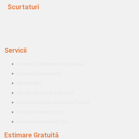
Scurtaturi
Servicii
Montam Și Reparam Acoperișuri
Construcții Mansarde
Montaj tigla
Montaj Jgheaburi și Burlane
Constructii Case din lemn și Terase
Montaj acoperisuri Ilfov
Reparatii acoperisuri Ilfov
Estimare Gratuită